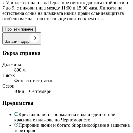
UV индексът на плаж Перла през лятото достига стойности от
7 до 9, с пикови нива между 11:00 и 15:00 часа. Липсата на
естествена сянка на плажната ивица прави слънцезащитата
особено важна – носете слънцезащитен крем с в...
Прочети повече
Запази чадър
Бърза справка
Дължина
800 м
Пясък
Фин златист пясък
Сезон
Юни – Септември
Предимства
Кристалночиста тюркоазена вода и един от най-
красивите плажове по Черноморието
Природни дюни и богато биоразнообразие в защитена
територия