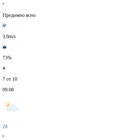
º
Предимно ясно
3.9
m/s
73
%
7 от 10
09.08
28
º