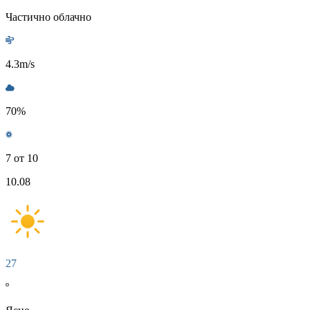
Частично облачно
4.3
m/s
70
%
7 от 10
10.08
27
º