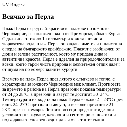
UV Индекс
Всичко за Перла
Плаж Перла е сред най-красивите плажове по южното
Черноморие, разположен южно от Приморско, област Бургас.
С дължина от около 1 километър и кристалночиста
тюркоазена вода, плаж Перла оправдава името си и наистина
е перла на българското крайбрежие. Плажът е заобиколен от
дюни и зелена растителност, което му придава дива и
автентична красота. Перла е идеален за природолюбители и за
всеки, който търси чиста природа и безметежен отдих далеч
от шума на по-комерсиалните курорти.
Времето на плаж Перла през лятото е слънчево и топло, с
характерния за южното Черноморие мек климат. Прогнозата
за времето в района на Перла през юни показва температури
от 24 до 28°C, а през юли и август те достигат 30–34°C.
Температурата на водата на плаж Перла е около 21–23°C през
юни, 24–27°C през юли и август, и все още приятните 21–
23°C през септември. Летните месеци предлагат идеални
условия за плажуване, като юни и септември са по-тихи и
подходящи за спокоен отдих далеч от летните тълпи.