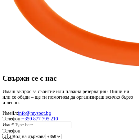
Свържи се с нас
Имаш въпрос за събитие или плажна резервация? Пиши ни
или се обади – ще ти помогнем да организираш всичко бързо
и лесно.
Имейл:
info@myspot.bg
Телефон:
+359 877 795 210
Име
*
Телефон
🇧🇬
Код на държава