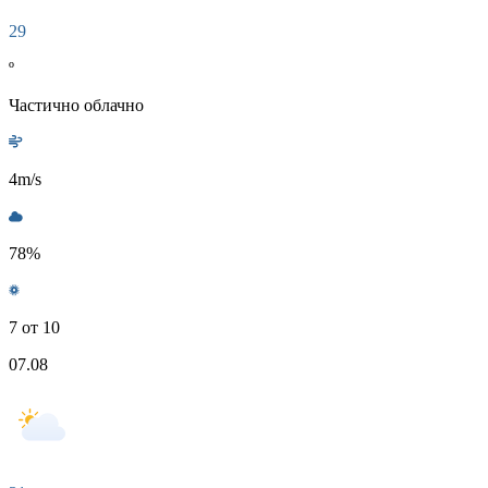
29
º
Частично облачно
4
m/s
78
%
7 от 10
07.08