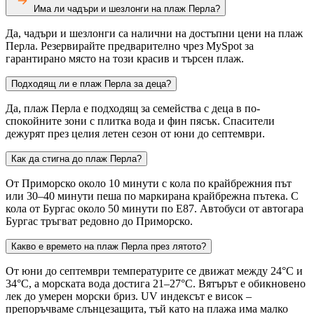
Има ли чадъри и шезлонги на плаж Перла?
Да, чадъри и шезлонги са налични на достъпни цени на плаж
Перла. Резервирайте предварително чрез MySpot за
гарантирано място на този красив и търсен плаж.
Подходящ ли е плаж Перла за деца?
Да, плаж Перла е подходящ за семейства с деца в по-
спокойните зони с плитка вода и фин пясък. Спасители
дежурят през целия летен сезон от юни до септември.
Как да стигна до плаж Перла?
От Приморско около 10 минути с кола по крайбрежния път
или 30–40 минути пеша по маркирана крайбрежна пътека. С
кола от Бургас около 50 минути по Е87. Автобуси от автогара
Бургас тръгват редовно до Приморско.
Какво е времето на плаж Перла през лятото?
От юни до септември температурите се движат между 24°C и
34°C, а морската вода достига 21–27°C. Вятърът е обикновено
лек до умерен морски бриз. UV индексът е висок –
препоръчваме слънцезащита, тъй като на плажа има малко