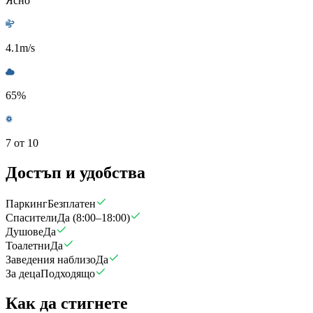
Ясно
4.1
m/s
65
%
7 от 10
Достъп и удобства
Паркинг
Безплатен
Спасители
Да (8:00–18:00)
Душове
Да
Тоалетни
Да
Заведения наблизо
Да
За деца
Подходящо
Как да стигнете