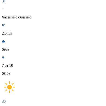
31
º
Частично облачно
2.5
m/s
69
%
7 от 10
08.08
30