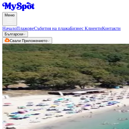
Меню
Начало
Плажове
Събития на плажа
Бизнес Клиенти
Контакти
Български
Свали Приложението