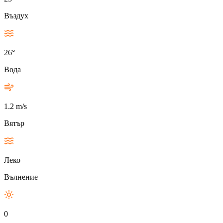
Въздух
26°
Вода
1.2 m/s
Вятър
Леко
Вълнение
0