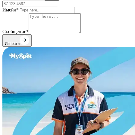
Имейл
*
Съобщение
*
Изпрати