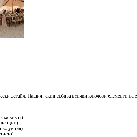
секи детайл. Нашият екип събира всички ключови елементи на ед
рска визия)
нцепции)
продукция)
тието)