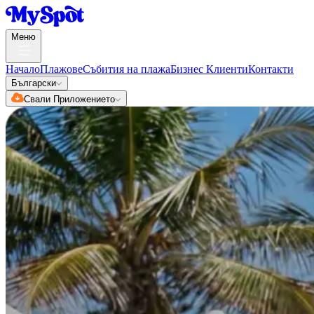
Меню
Начало
Плажове
Събития на плажа
Бизнес Клиенти
Контакти
Български
Свали Приложението