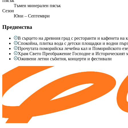
Пясък
Тъмен минерален пясък
Сезон
Юни – Септември
Предимства
В сърцето на древния град с ресторанти и кафенета на 
Спокойна, плитка вода с детски площадки и водни пър
Прочутата поморийска лечебна кал и Поморийското езе
Храм Свето Преображение Господне и Историческият м
Оживени летни събития, концерти и фестивали