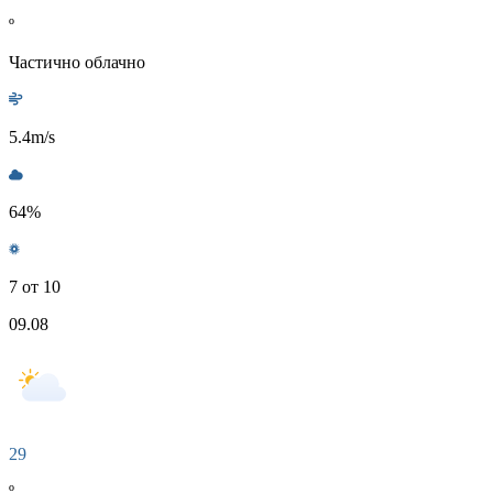
º
Частично облачно
5.4
m/s
64
%
7 от 10
09.08
29
º