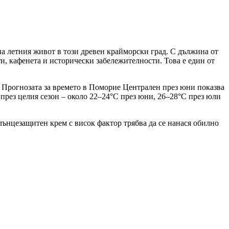
а летния живот в този древен крайморски град. С дължина от
и, кафенета и исторически забележителности. Това е един от
. Прогнозата за времето в Поморие Централен през юни показва
 през целия сезон – около 22–24°C през юни, 26–28°C през юли
лънцезащитен крем с висок фактор трябва да се нанася обилно