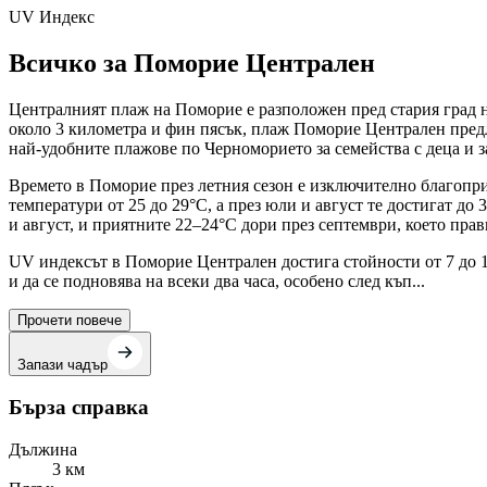
UV Индекс
Всичко за Поморие Централен
Централният плаж на Поморие е разположен пред стария град н
около 3 километра и фин пясък, плаж Поморие Централен предла
най-удобните плажове по Черноморието за семейства с деца и з
Времето в Поморие през летния сезон е изключително благопри
температури от 25 до 29°C, а през юли и август те достигат до
и август, и приятните 22–24°C дори през септември, което прав
UV индексът в Поморие Централен достига стойности от 7 до 1
и да се подновява на всеки два часа, особено след къп...
Прочети повече
Запази чадър
Бърза справка
Дължина
3 км