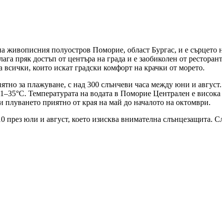
а живописния полуостров Поморие, област Бургас, и е сърцето н
га пряк достъп от центъра на града и е заобиколен от ресторант
а всички, които искат градски комфорт на крачки от морето.
ятно за плажуване, с над 300 слънчеви часа между юни и август
 31–35°C. Температурата на водата в Поморие Централен е висока
и плуването приятно от края на май до началото на октомври.
0 през юли и август, което изисква внимателна слънцезащита. С