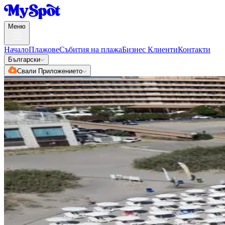
Меню
Начало
Плажове
Събития на плажа
Бизнес Клиенти
Контакти
Български
Свали Приложението