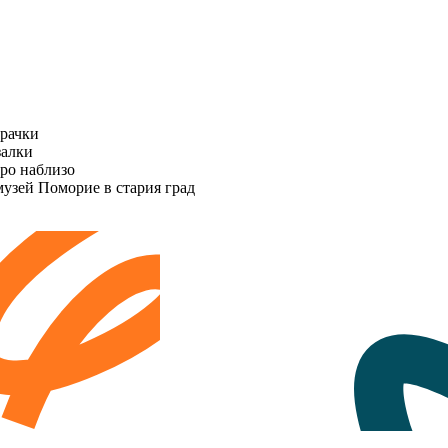
крачки
залки
ро наблизо
узей Поморие в стария град