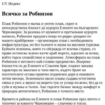
UV Индекс
Всичко за Робинзон
Плаж Робинзон е малък и уютен плаж, скрит в
непосредствена близост до курорта Елените на българското
Черноморие. За разлика от шумните и претъпкани курорти
наоколо, Робинзон предлага нещо по-рядко срещано по
нашето крайбрежие – организиран плаж с необходимата
инфраструктура, но без тълпите и шума на масовия туризъм.
Буйната зеленина, която го обгражда от всички страни, го
прави истинско зелено кътче край морето, идеално за всеки,
който търси спокойствие и уединение. Атмосферата на плаж
Робинзон е неговото най-голямо предимство. Въпреки
близостта си до Елените и Слънчев бряг, плажът запазва
характера на закътано и тихо място, където броят на
посетителите остава приятно ограничен дори в пиковите
летни месеци. Зеленината около плажа създава естествена
сянка и уют, а звукът на морето тук се усеща по-ясно, без да се
губи в музика и тълпи. Ако търсите баланс между комфорт и
природна автентичност, Робинзон е точното място.
Времето в района на Елените и плаж Робинзон през лятото е
типично за южното Черноморие – слънчево и топло.