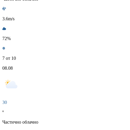
3.6
m/s
72
%
7 от 10
08.08
30
º
Частично облачно