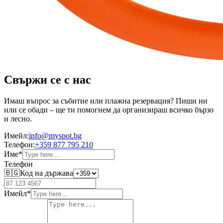
Свържи се с нас
Имаш въпрос за събитие или плажна резервация? Пиши ни
или се обади – ще ти помогнем да организираш всичко бързо
и лесно.
Имейл:
info@myspot.bg
Телефон:
+359 877 795 210
Име
*
Телефон
🇧🇬
Код на държава
Имейл
*