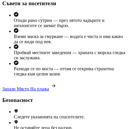
Съвети за посетители
Отиди рано сутрин — през лятото чадърите и
шезлонгите се заемат бързо.
Вземи маска за гмуркане — водата е чиста и има какво
да се види под нея.
Пробвай местните заведения — храната с морска гледка
си заслужава.
Разходи се по моста — оттам се открива страхотна
гледка към целия залив.
Запази Място На плажа
Безопасност
Следете указанията на спасителите.
Не оставяйте деца без надзор.