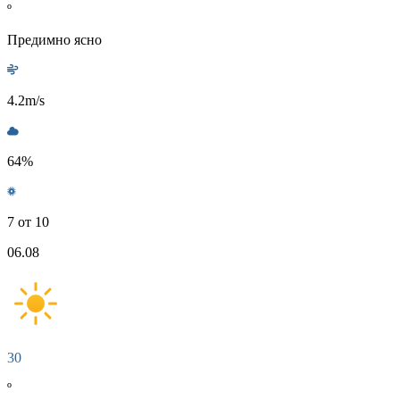
º
Предимно ясно
4.2
m/s
64
%
7 от 10
06.08
30
º