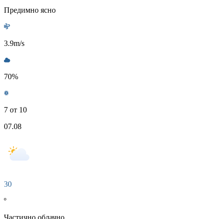
Предимно ясно
3.9
m/s
70
%
7 от 10
07.08
30
º
Частично облачно