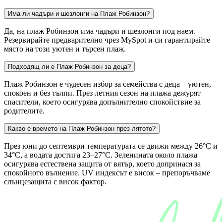
Има ли чадъри и шезлонги на Плаж Робинзон?
Да, на плаж Робинзон има чадъри и шезлонги под наем.
Резервирайте предварително чрез MySpot и си гарантирайте
място на този уютен и търсен плаж.
Подходящ ли е Плаж Робинзон за деца?
Плаж Робинзон е чудесен избор за семейства с деца – уютен,
спокоен и без тълпи. През летния сезон на плажа дежурят
спасители, което осигурява допълнително спокойствие за
родителите.
Какво е времето на Плаж Робинзон през лятото?
През юни до септември температурата се движи между 26°C и
34°C, а водата достига 23–27°C. Зеленината около плажа
осигурява естествена защита от вятър, което допринася за
спокойното вълнение. UV индексът е висок – препоръчваме
слънцезащита с висок фактор.