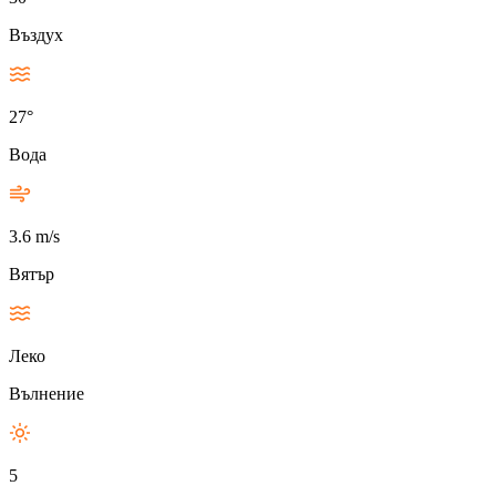
Въздух
27°
Вода
3.6 m/s
Вятър
Леко
Вълнение
5