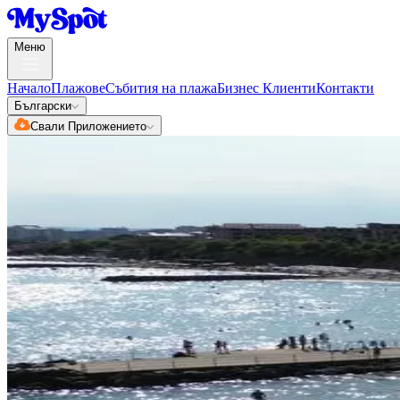
Меню
Начало
Плажове
Събития на плажа
Бизнес Клиенти
Контакти
Български
Свали Приложението