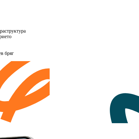
фраструктура
рието
в бряг