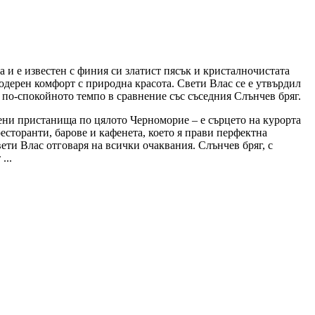
а и е известен с финия си златист пясък и кристалночистата
модерен комфорт с природна красота. Свети Влас се е утвърдил
 по-спокойното темпо в сравнение със съседния Слънчев бряг.
ени пристанища по цялото Черноморие – е сърцето на курорта
есторанти, барове и кафенета, което я прави перфектна
ети Влас отговаря на всички очаквания. Слънчев бряг, с
...