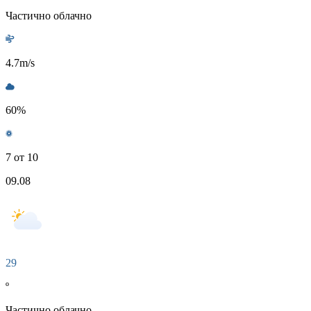
Частично облачно
4.7
m/s
60
%
7 от 10
09.08
29
º
Частично облачно