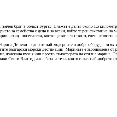
ънчев бряг, в област Бургас. Плажът е дълъг около 1.5 километр
ието за семейства с деца и за всеки, който търси съчетание на 
ривличаща посетители, които ценят качеството, елегантността и
Марина Диневи – едно от най-модерните и добре оборудвани яхт
гите български морски дестинации. Марината е заобиколена от р
нг, изискана кухня или просто атмосферата на стилна марина, Св
ви Свети Влас идеална база за тези, които искат най-доброто от 