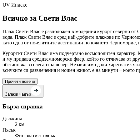
UV Индекс
Всичко за Свети Влас
Плаж Свети Влас е разположен в модерния курорт северно от Сл
вода. Плаж Свети Влас е сред най-добрите плажове по Черномор
като една от по-елитните дестинации по южното Черноморие, п
Курортът Свети Влас има подчертано космополитен характер. 
и му придава средиземноморски флер, който го отличава от дру
обстановка за елегантна вечер. Независимо дали харесвате яхти
всичките си развлечения и нощен живот, е на минути – което пра
Прочети повече
Запази чадър
Бърза справка
Дължина
2 км
Пясък
Фин златист пясък